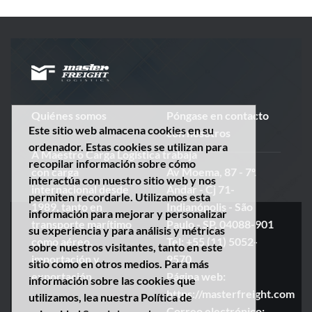
Quiénes somos
Póngase en contacto
Este sitio web almacena cookies en su
con nosotros
ordenador. Estas cookies se utilizan para
A
Maestro
Carga
Logística
trabaja
recopilar información sobre cómo
con carga
Av Moema, 87 - 7º.
interactúa con nuestro sitio web y nos
internacional desde
Andar - Cj 71-
permiten recordarle. Utilizamos esta
1989, tanto en
Indianópolis - São
información para mejorar y personalizar
transporte marítimo
Paulo - SP, 04088-901
su experiencia y para análisis y métricas
como aéreo,
Tel: +55 (11) 5052-
sobre nuestros visitantes, tanto en este
importación y
9570
sitio como en otros medios. Para más
exportación.
Página web:
información sobre las cookies que
https://masterfreight.com
utilizamos, lea nuestra Política de
Correo electrónico: