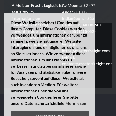
A
Meister
Fracht
Logistik
ist
Av Moema, 87 - 7º.
seit 1989 im
Andar - Cj 71-
internationalen
Indianópolis - São
Diese Website speichert Cookies auf
Frachtverkehr tätig,
Paulo - SP, 04088-901
Ihrem Computer. Diese Cookies werden
sowohl im See- als
Tel: +55 (11) 5052-
verwendet, um Informationen darüber zu
auch im Luftverkehr,
9570
sammeln, wie Sie mit unserer Website
im Import und Export.
Website:
interagieren, und ermöglichen es uns, uns
https://masterfreight.com
an Sie zu erinnern. Wir verwenden diese
E-Mail:
Informationen, um Ihr Erlebnis zu
contact@masterfreight.com
verbessern und zu personalisieren sowie
für Analysen und Statistiken über unsere
Besucher, sowohl auf dieser Website als
auch in anderen Medien. Für weitere
Informationen über die von uns
verwendeten Cookies lesen Sie bitte
unsere Datenschutzrichtlinie
Mehr lesen